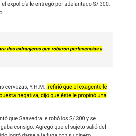
el expolicía le entregó por adelantado S/ 300,
o.
ra dos extranjeros que robaron pertenencias a
s cervezas, Y.H.M.,
refirió que el exagente le
spuesta negativa, dijo que éste le propinó una
tó que Saavedra le robó los S/ 300 y se
aba consigo. Agregó que el sujeto salió del
rlo logró darse a la fuga con su dinero.