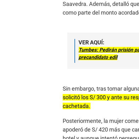
Saavedra. Además, detalló que 
como parte del monto acordad
VER AQUÍ:
Tumbes: Pedirán prisión pa
precandidato edil
Sin embargo, tras tomar alguna
solicitó los S/ 300 y ante su re
cachetada.
Posteriormente, la mujer comen
apoderó de S/ 420 más que carg
hotel y aunque intentó persegui