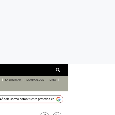
Cuadro
de
búsqueda
LA LIBERTAD
LAMBAYEQUE
LIMA
Añadir
Correo
como fuente preferida en