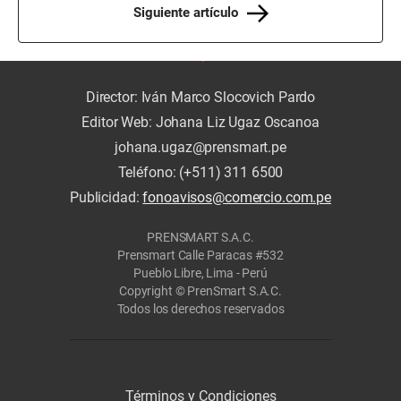
Siguiente artículo
Director: Iván Marco Slocovich Pardo
Editor Web: Johana Liz Ugaz Oscanoa
johana.ugaz@prensmart.pe
Teléfono: (+511) 311 6500
Publicidad:
fonoavisos@comercio.com.pe
PRENSMART S.A.C.
Prensmart Calle Paracas #532
Pueblo Libre, Lima - Perú
Copyright © PrenSmart S.A.C.
Todos los derechos reservados
Términos y Condiciones