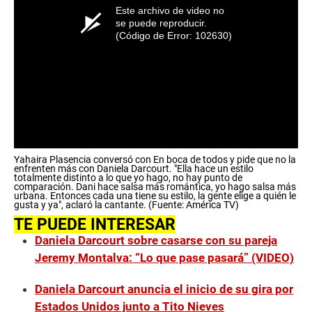
Este archivo de video no
se puede reproducir.
(Código de Error: 102630)
Yahaira Plasencia conversó con En boca de todos y pide que no la
enfrenten más con Daniela Darcourt. "Ella hace un estilo
totalmente distinto a lo que yo hago, no hay punto de
comparación. Dani hace salsa más romántica, yo hago salsa más
urbana. Entonces cada una tiene su estilo, la gente elige a quién le
gusta y ya", aclaró la cantante. (Fuente: América TV)
TE PUEDE INTERESAR
Daniela Darcourt sobre casarse con su pareja
Jeremy Montalva: “Lo que pase pasará” (VIDEO)
Daniela Darcourt anuncia el inicio de su gira por
Estados Unidos junto a Tito Nieves