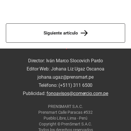
Siguiente artículo
Director: Iván Marco Slocovich Pardo
Editor Web: Johana Liz Ugaz Oscanoa
johana.ugaz@prensmart.pe
Teléfono: (+511) 311 6500
Publicidad:
fonoavisos@comercio.com.pe
PRENSMART S.A.C.
Prensmart Calle Paracas #532
Pueblo Libre, Lima - Perú
Copyright © PrenSmart S.A.C.
Todos los derechos reservados