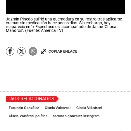
0
Jazmín Pinedo sufrió una quemadura en su rostro tras aplicarse
s
cremas sin medicación hace pocos días. Sin embargo, hoy
e
reapareció en ‘+ Espectáculos’ acompañado de Jaime ‘Choca
c
Mandros’. (Fuente: América TV)
o
n
d
s
COPIAR ENLACE
o
f
0
s
e
c
o
n
d
s
TAGS RELACIONADOS
Facundo González
Gisela Valcárcel
Gisela Valcárcel
Gisela Valcárcel política
facundo gonzalez instagram