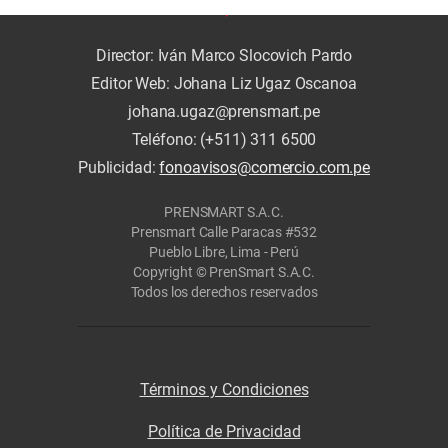
Director: Iván Marco Slocovich Pardo
Editor Web: Johana Liz Ugaz Oscanoa
johana.ugaz@prensmart.pe
Teléfono: (+511) 311 6500
Publicidad:
fonoavisos@comercio.com.pe
PRENSMART S.A.C.
Prensmart Calle Paracas #532
Pueblo Libre, Lima - Perú
Copyright © PrenSmart S.A.C.
Todos los derechos reservados
Términos y Condiciones
Política de Privacidad