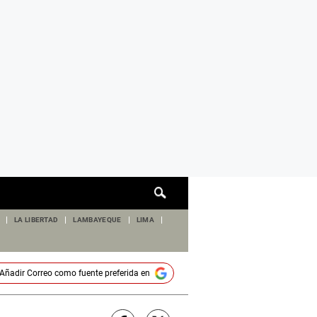
Cuadro
de
búsqueda
LA LIBERTAD
LAMBAYEQUE
LIMA
Añadir
Correo
como fuente preferida en