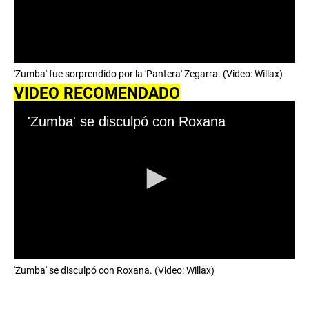
0
'Zumba' fue sorprendido por la 'Pantera' Zegarra. (Video: Willax)
s
e
VIDEO RECOMENDADO
c
o
'Zumba' se disculpó con Roxana
n
d
s
o
f
0
s
e
c
o
n
d
s
0
'Zumba' se disculpó con Roxana. (Video: Willax)
s
e
c
o