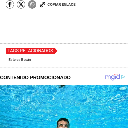
n
COPIAR ENLACE
d
s
o
f
0
s
e
c
o
n
TAGS RELACIONADOS
d
s
Esto es Bacán