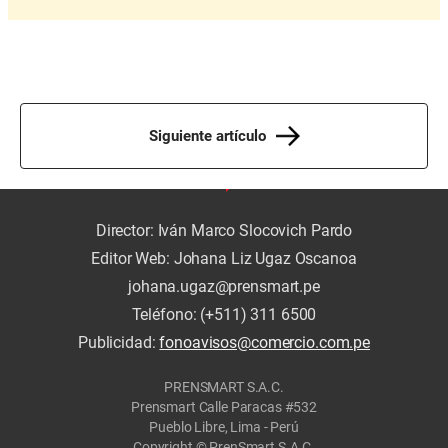
Siguiente artículo
Director: Iván Marco Slocovich Pardo
Editor Web: Johana Liz Ugaz Oscanoa
johana.ugaz@prensmart.pe
Teléfono: (+511) 311 6500
Publicidad:
fonoavisos@comercio.com.pe
PRENSMART S.A.C.
Prensmart Calle Paracas #532
Pueblo Libre, Lima - Perú
Copyright © PrenSmart S.A.C.