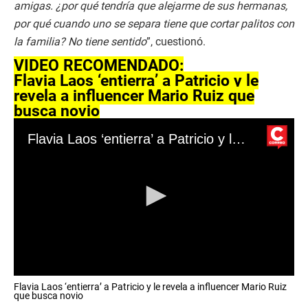
amigas. ¿por qué tendría que alejarme de sus hermanas,
por qué cuando uno se separa tiene que cortar palitos con
la familia? No tiene sentido
”, cuestionó.
VIDEO RECOMENDADO:
Flavia Laos ‘entierra’ a Patricio y le
revela a influencer Mario Ruiz que
busca novio
Flavia Laos ‘entierra’ a Patricio y le revela a influencer Mario Ruiz que busca novio
0
Flavia Laos ‘entierra’ a Patricio y le revela a influencer Mario Ruiz
s
que busca novio
e