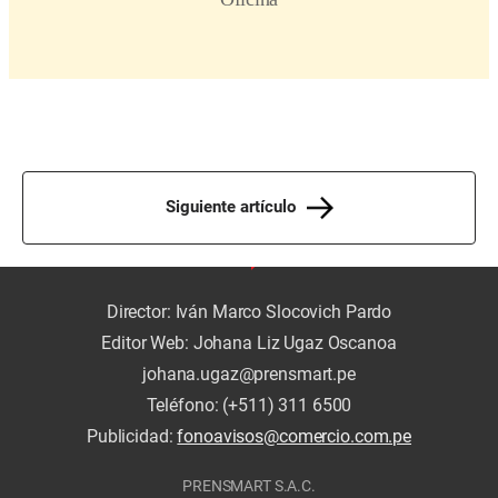
Siguiente artículo
Director: Iván Marco Slocovich Pardo
Editor Web: Johana Liz Ugaz Oscanoa
johana.ugaz@prensmart.pe
Teléfono: (+511) 311 6500
Publicidad:
fonoavisos@comercio.com.pe
PRENSMART S.A.C.