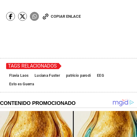
c
o
n
COPIAR ENLACE
d
s
o
f
0
s
e
c
o
n
TAGS RELACIONADOS
d
s
Flavia Laos
Luciana Fuster
patricio parodi
EEG
Esto es Guerra