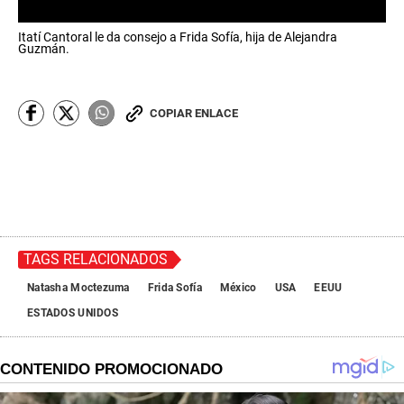
0
Itatí Cantoral le da consejo a Frida Sofía, hija de Alejandra
s
Guzmán.
e
c
o
n
COPIAR ENLACE
d
s
o
f
0
s
e
c
o
n
TAGS RELACIONADOS
d
s
Natasha Moctezuma
Frida Sofía
México
USA
EEUU
ESTADOS UNIDOS