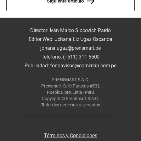
Siguiente artículo
Director: Iván Marco Slocovich Pardo
Editor Web: Johana Liz Ugaz Oscanoa
johana.ugaz@prensmart.pe
Teléfono: (+511) 311 6500
Publicidad:
fonoavisos@comercio.com.pe
PRENSMART S.A.C.
Prensmart Calle Paracas #532
Pueblo Libre, Lima - Perú
Copyright © PrenSmart S.A.C.
Todos los derechos reservados
Términos y Condiciones