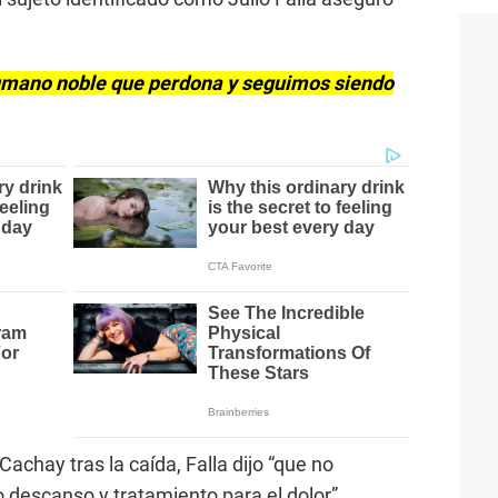
.
humano noble que perdona y seguimos siendo
Cachay tras la caída, Falla dijo “que no
 descanso y tratamiento para el dolor”.