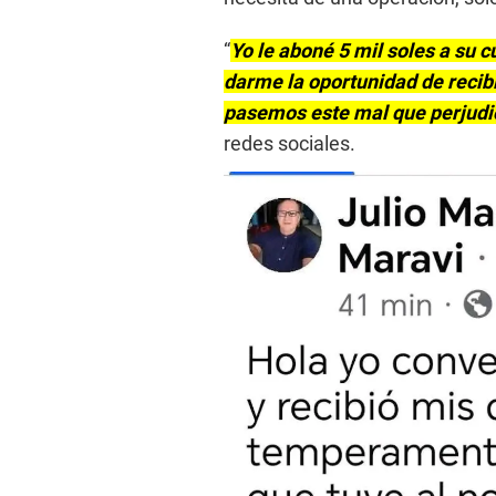
“
Yo le aboné 5 mil soles a su 
darme la oportunidad de recibi
pasemos este mal que perjudic
redes sociales.