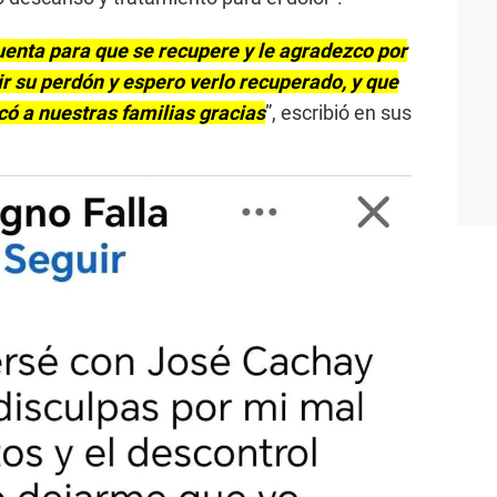
cuenta para que se recupere y le agradezco por
r su perdón y espero verlo recuperado, y que
ó a nuestras familias gracias
”, escribió en sus