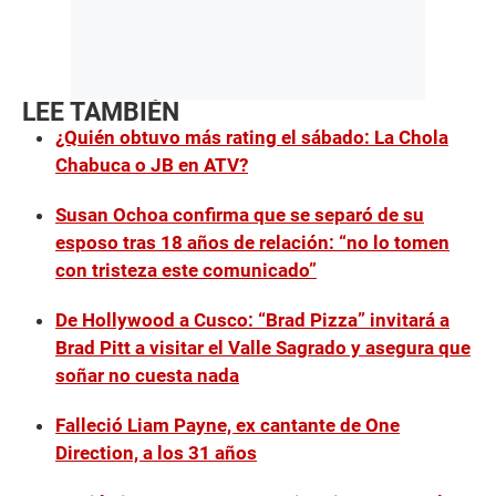
LEE TAMBIÉN
¿Quién obtuvo más rating el sábado: La Chola
Chabuca o JB en ATV?
Susan Ochoa confirma que se separó de su
esposo tras 18 años de relación: “no lo tomen
con tristeza este comunicado”
De Hollywood a Cusco: “Brad Pizza” invitará a
Brad Pitt a visitar el Valle Sagrado y asegura que
soñar no cuesta nada
Falleció Liam Payne, ex cantante de One
Direction, a los 31 años