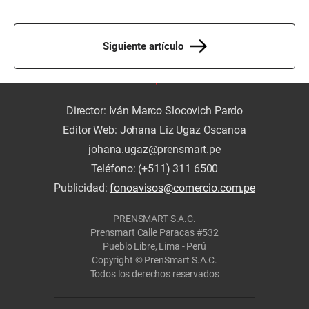
Siguiente artículo
Director: Iván Marco Slocovich Pardo
Editor Web: Johana Liz Ugaz Oscanoa
johana.ugaz@prensmart.pe
Teléfono: (+511) 311 6500
Publicidad:
fonoavisos@comercio.com.pe
PRENSMART S.A.C.
Prensmart Calle Paracas #532
Pueblo Libre, Lima - Perú
Copyright © PrenSmart S.A.C.
Todos los derechos reservados