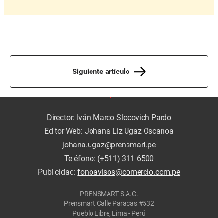
Siguiente artículo
Director: Iván Marco Slocovich Pardo
Editor Web: Johana Liz Ugaz Oscanoa
johana.ugaz@prensmart.pe
Teléfono: (+511) 311 6500
Publicidad:
fonoavisos@comercio.com.pe
PRENSMART S.A.C.
Prensmart Calle Paracas #532
Pueblo Libre, Lima - Perú