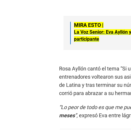
MIRA ESTO |
La Voz Senior: Eva Ayllón 
participante
Rosa Ayllón cantó el tema “Si u
entrenadores voltearon sus as
de Latina y tras terminar su n
corrió para abrazar a su herma
“Lo peor de todo es que me p
meses
”,
expresó Eva entre lág