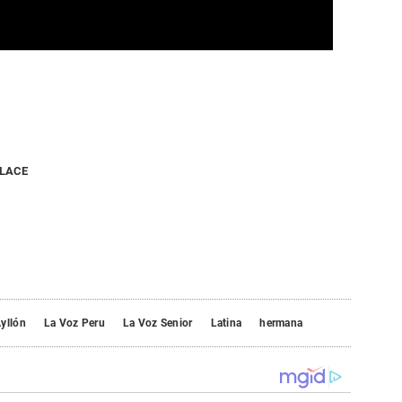
NLACE
yllón
La Voz Peru
La Voz Senior
Latina
hermana