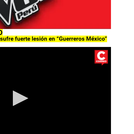
O
 sufre fuerte lesión en “Guerreros México”