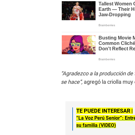
“Agradezco a la producción de 
se hace”,
agregó la criolla mu
TE PUEDE INTERESAR |
“La Voz Perú Senior”: Entr
su familia (VIDEO)