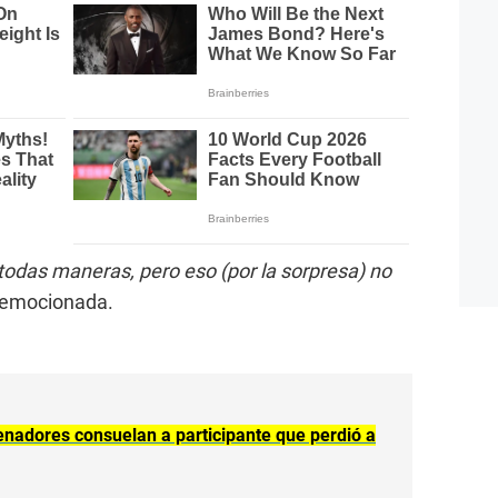
todas maneras, pero eso (por la sorpresa) no
y emocionada.
enadores consuelan a participante que perdió a