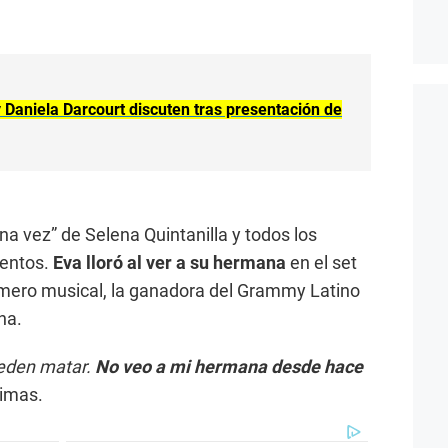
y Daniela Darcourt discuten tras presentación de
na vez” de Selena Quintanilla y todos los
ientos.
Eva lloró al ver a su hermana
en el set
úmero musical, la ganadora del Grammy Latino
na.
ueden matar.
No veo a mi hermana desde hace
rimas.