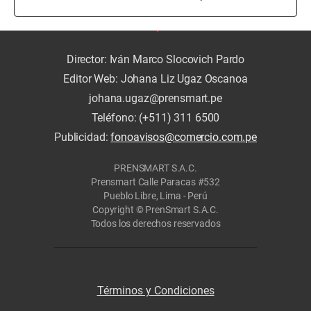
Director: Iván Marco Slocovich Pardo
Editor Web: Johana Liz Ugaz Oscanoa
johana.ugaz@prensmart.pe
Teléfono: (+511) 311 6500
Publicidad:
fonoavisos@comercio.com.pe
PRENSMART S.A.C.
Prensmart Calle Paracas #532
Pueblo Libre, Lima - Perú
Copyright © PrenSmart S.A.C.
Todos los derechos reservados
Términos y Condiciones