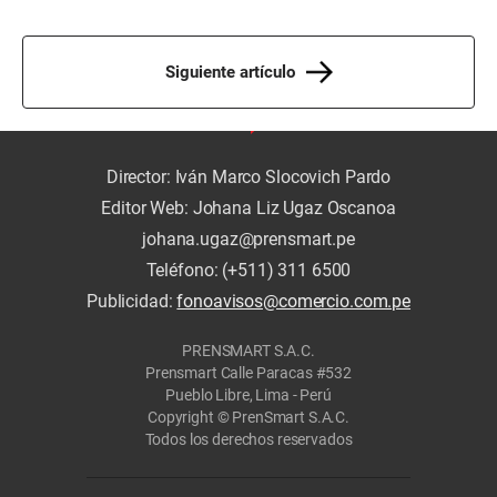
Siguiente artículo
Director: Iván Marco Slocovich Pardo
Editor Web: Johana Liz Ugaz Oscanoa
johana.ugaz@prensmart.pe
Teléfono: (+511) 311 6500
Publicidad:
fonoavisos@comercio.com.pe
PRENSMART S.A.C.
Prensmart Calle Paracas #532
Pueblo Libre, Lima - Perú
Copyright © PrenSmart S.A.C.
Todos los derechos reservados