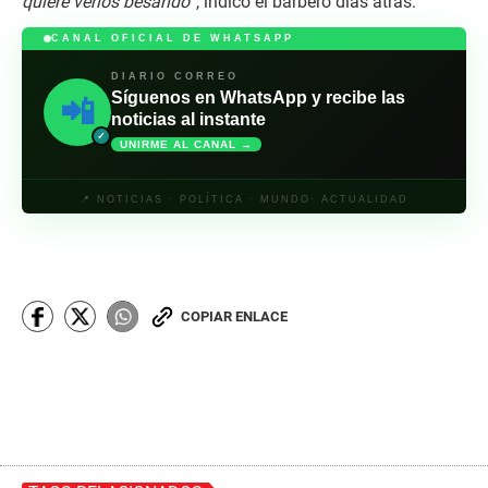
quiere verlos besando
”, indicó el barbero días atrás.
CANAL OFICIAL DE WHATSAPP
DIARIO CORREO
Síguenos en WhatsApp y recibe las
📲
noticias al instante
✓
UNIRME AL CANAL →
📍 NOTICIAS · POLÍTICA · MUNDO· ACTUALIDAD
COPIAR ENLACE