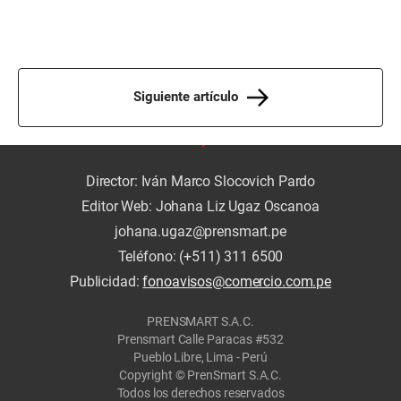
Siguiente artículo
Director: Iván Marco Slocovich Pardo
Editor Web: Johana Liz Ugaz Oscanoa
johana.ugaz@prensmart.pe
Teléfono: (+511) 311 6500
Publicidad:
fonoavisos@comercio.com.pe
PRENSMART S.A.C.
Prensmart Calle Paracas #532
Pueblo Libre, Lima - Perú
Copyright © PrenSmart S.A.C.
Todos los derechos reservados