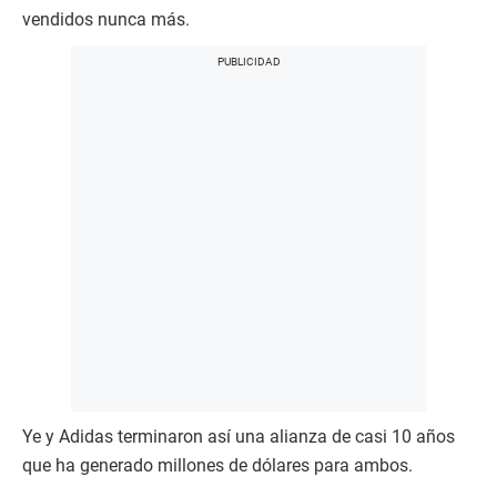
Ye y Adidas terminaron así una alianza de casi 10 años
que ha generado millones de dólares para ambos.
Para Adidas, retirar está contribución le resultó una
pérdida neta de $250 millones de dólares en 2022, pues
ellos mismos señalaban que la marca Yeezy era una de
las más exitosas en la historia de la compañía.