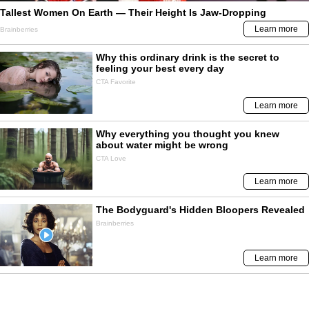
NO TE PIERDAS
Contenido de
Correo
Vecinos de Palián denuncian presión:
“multa de 20 soles si no reciben a