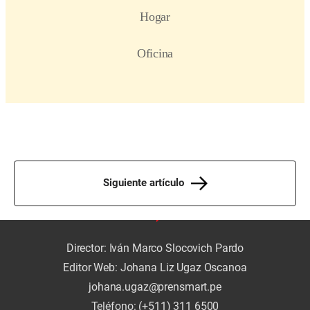
Siguiente artículo
Director: Iván Marco Slocovich Pardo
Editor Web: Johana Liz Ugaz Oscanoa
johana.ugaz@prensmart.pe
Teléfono: (+511) 311 6500
Publicidad:
fonoavisos@comercio.com.pe
PRENSMART S.A.C.
Prensmart Calle Paracas #532
Pueblo Libre, Lima - Perú
Copyright © PrenSmart S.A.C.