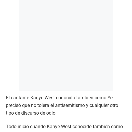
El cantante Kanye West conocido también como Ye
precisó que no tolera el antisemitismo y cualquier otro
tipo de discurso de odio.
Todo inició cuando Kanye West conocido también como
Ye apareció en la semana de la moda de París luciendo
una camiseta con la leyenda White lives Matter (“Las
vidas blancas me importan”), mensaje en alusión al
movimiento Black lives matter.