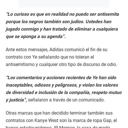
Ante estos mensajes, Adidas comunicó el fin de su
contrato con Ye señalando que no toleran el
antisemitismo y cualquier otro tipo de discurso de odio.
“Los comentarios y acciones recientes de Ye han sido
inaceptables, odiosos y peligrosos, y violan los valores
de diversidad e inclusión de la compañía, respeto mutuo
y justicia”,
señalaron a través de un comunicado.
Otras marcas que han decidido terminar también sus
contratos con Kanye West son la marca de ropa Gap, el
banco estadounidense JP Morgan, la casa de moda
Balenciaga, la agencia de cazatalentos Creative artists
agency, la productora de cine y televisión MRC, este
último afirmó que no transmitirá el documental inspirado
en la vida del rapero, el cual ya estaba terminado y listo
para estrenar.