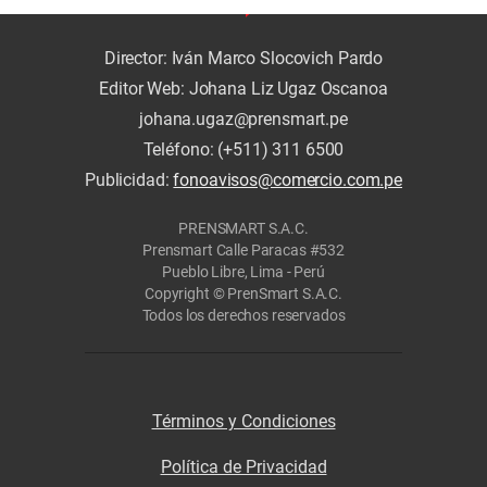
Director: Iván Marco Slocovich Pardo
Editor Web: Johana Liz Ugaz Oscanoa
johana.ugaz@prensmart.pe
Teléfono: (+511) 311 6500
Publicidad:
fonoavisos@comercio.com.pe
PRENSMART S.A.C.
Prensmart Calle Paracas #532
Pueblo Libre, Lima - Perú
Copyright © PrenSmart S.A.C.
Todos los derechos reservados
Términos y Condiciones
Política de Privacidad