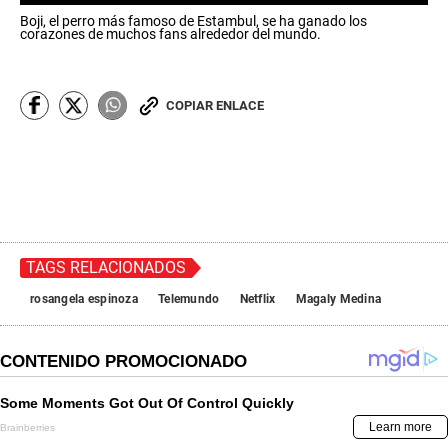
0
Boji, el perro más famoso de Estambul, se ha ganado los
s
corazones de muchos fans alrededor del mundo.
e
c
o
n
COPIAR ENLACE
d
s
o
f
0
s
e
c
o
n
TAGS RELACIONADOS
d
s
rosangela espinoza
Telemundo
Netflix
Magaly Medina