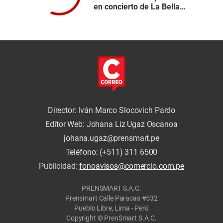
en concierto de La Bella
Luz y envía mensaje a
Naldy Saldaña: “Mucha
fuerza”
Director: Iván Marco Slocovich Pardo
Editor Web: Johana Liz Ugaz Oscanoa
johana.ugaz@prensmart.pe
Teléfono: (+511) 311 6500
Publicidad:
fonoavisos@comercio.com.pe
PRENSMART S.A.C.
Prensmart Calle Paracas #532
Pueblo Libre, Lima - Perú
Copyright © PrenSmart S.A.C.