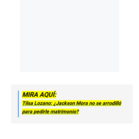
MIRA AQUÍ:
Tilsa Lozano: ¿Jackson Mora no se arrodilló
para pedirle matrimonio?