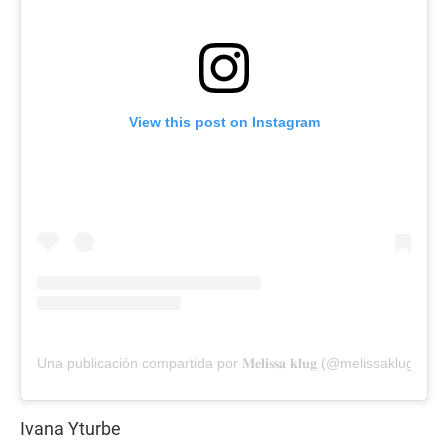
View this post on Instagram
Una publicación compartida por 𝐌𝐞𝐥𝐢𝐬𝐬𝐚 𝐤𝐥𝐮𝐠 (@melissaklugoficia
Ivana Yturbe