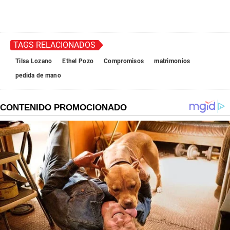
0
s
e
c
o
n
TAGS RELACIONADOS
d
s
Tilsa Lozano
Ethel Pozo
Compromisos
matrimonios
pedida de mano