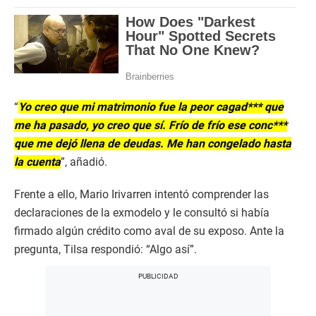
“
Yo creo que mi matrimonio fue la peor cagad*** que
me ha pasado, yo creo que sí. Frío de frío ese conc***
que me dejó llena de deudas. Me han congelado hasta
la cuenta
”, añadió.
Frente a ello, Mario Irivarren intentó comprender las
declaraciones de la exmodelo y le consultó si había
firmado algún crédito como aval de su exposo. Ante la
pregunta, Tilsa respondió: “Algo así”.