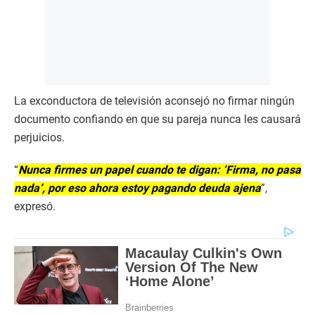
La exconductora de televisión aconsejó no firmar ningún
documento confiando en que su pareja nunca les causará
perjuicios.
“
Nunca firmes un papel cuando te digan: ‘Firma, no pasa
nada’, por eso ahora estoy pagando deuda ajena
”,
expresó.