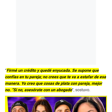
“
Firmé un crédito y quedé enyucada. Se supone que
confías en tu pareja; no crees que te va a estafar de esa
manera. Yo creo que cosas de plata con pareja, mejor
no. “Si no, asesórate con un abogado
”, sostuvo.