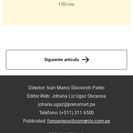
Siguiente artículo
Director: Iván Marco Slocovich Pardo
Editor Web: Johana Liz Ugaz Oscanoa
johana.ugaz@prensmart.pe
Teléfono: (+511) 311 6500
Publicidad:
fonoavisos@comercio.com.pe