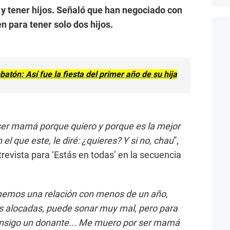
 y tener hijos. Señaló que han negociado con
en para tener solo dos hijos.
tón: Así fue la fiesta del primer año de su hija
 ser mamá porque quiero y porque es la mejor
 el que este, le diré: ¿quieres? Y si no, chau
”,
revista para ‘Estás en todas’ en la secuencia
enemos una relación con menos de un año,
s alocadas, puede sonar muy mal, pero para
onsigo un donante... Me muero por ser mamá