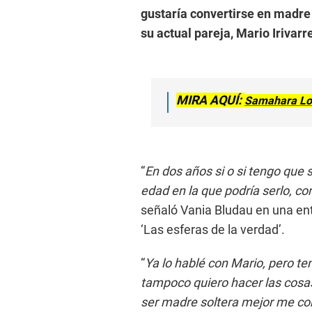
gustaría convertirse en madre
su actual pareja, Mario Irivarr
MIRA AQUÍ:
Samahara Loba
“
En dos años si o si tengo que
edad en la que podría serlo, con
señaló Vania Bludau en una ent
‘Las esferas de la verdad’.
“
Ya lo hablé con Mario, pero t
tampoco quiero hacer las cosa
ser madre soltera mejor me c