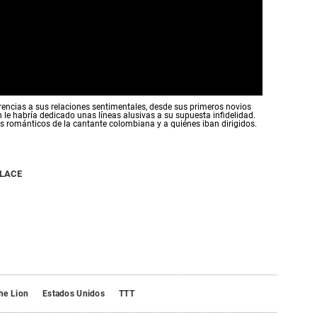
rencias a sus relaciones sentimentales, desde sus primeros novios
n le habría dedicado unas líneas alusivas a su supuesta infidelidad.
s románticos de la cantante colombiana y a quiénes iban dirigidos.
NLACE
he Lion
Estados Unidos
TTT