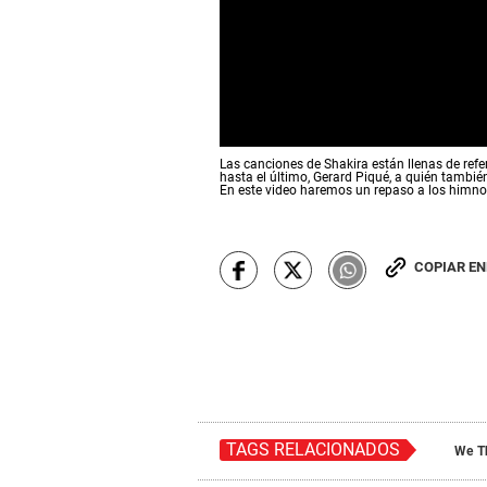
0
Las canciones de Shakira están llenas de refe
s
hasta el último, Gerard Piqué, a quién tambié
e
En este video haremos un repaso a los himno
c
o
n
d
COPIAR E
s
o
f
0
s
e
c
o
n
d
TAGS RELACIONADOS
s
We T
V
o