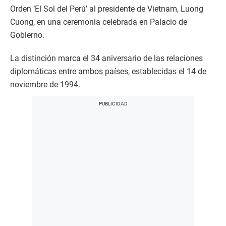
o
Orden ‘El Sol del Perú’ al presidente de Vietnam, Luong
f
1
Cuong, en una ceremonia celebrada en Palacio de
m
i
Gobierno.
n
u
La distinción marca el 34 aniversario de las relaciones
t
e
diplomáticas entre ambos países, establecidas el 14 de
,
1
noviembre de 1994.
1
s
e
c
o
n
d
s