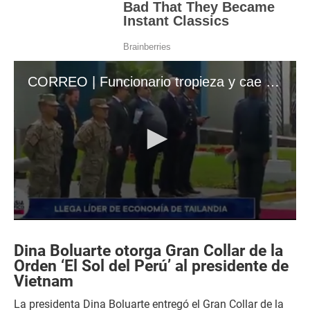
CORREO | Funcionario tropieza y cae durante bienvenida a la primera ministra de Tailandia en Lima
0
s
e
Dina Boluarte otorga Gran Collar de la
c
Orden ‘El Sol del Perú’ al presidente de
o
Vietnam
n
d
s
La presidenta Dina Boluarte entregó el Gran Collar de la