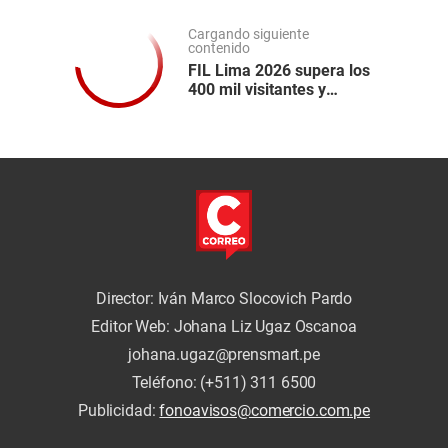
Cargando siguiente
contenido
FIL Lima 2026 supera los
400 mil visitantes y
mueve más de S/18
millones en ventas
Director: Iván Marco Slocovich Pardo
Editor Web: Johana Liz Ugaz Oscanoa
johana.ugaz@prensmart.pe
Teléfono: (+511) 311 6500
Publicidad:
fonoavisos@comercio.com.pe