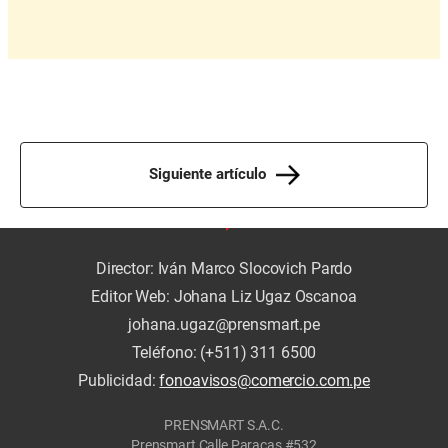
Siguiente artículo
Director: Iván Marco Slocovich Pardo
Editor Web: Johana Liz Ugaz Oscanoa
johana.ugaz@prensmart.pe
Teléfono: (+511) 311 6500
Publicidad:
fonoavisos@comercio.com.pe
PRENSMART S.A.C.
Prensmart Calle Paracas #532