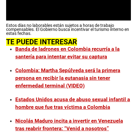
0
Estos días no laborables están sujetos a horas de trabajo
s
compensables. El Gobierno busca incentivar el turismo interno en
e
estas fechas.
c
TE PUEDE INTERESAR
o
n
Banda de ladrones en Colombia recurría a la
d
santería para intentar evitar su captura
s
o
f
Colombia: Martha Sepúlveda será la primera
0
s
persona en recibir la eutanasia sin tener
e
enfermedad terminal (VIDEO)
c
o
n
Estados Unidos acusa de abuso sexual infantil a
d
s
hombre que fue tras víctima a Colombia
Nicolás Maduro incita a invertir en Venezuela
tras reabrir frontera: “Venid a nosotros”