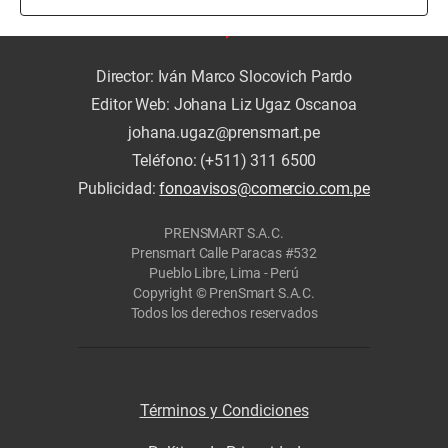
Director: Iván Marco Slocovich Pardo
Editor Web: Johana Liz Ugaz Oscanoa
johana.ugaz@prensmart.pe
Teléfono: (+511) 311 6500
Publicidad:
fonoavisos@comercio.com.pe
PRENSMART S.A.C.
Prensmart Calle Paracas #532
Pueblo Libre, Lima - Perú
Copyright © PrenSmart S.A.C.
Todos los derechos reservados
Términos y Condiciones