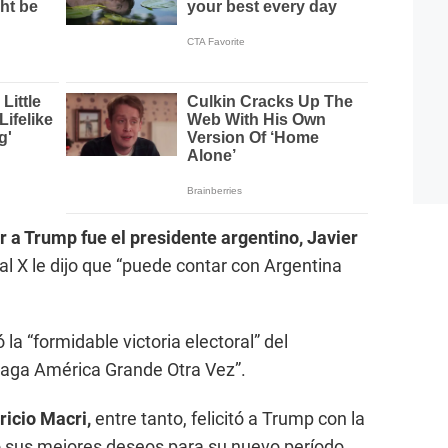
ar a Trump fue el presidente argentino, Javier
cial X le dijo que “puede contar con Argentina
 la “formidable victoria electoral” del
Haga América Grande Otra Vez”.
icio Macri,
entre tanto, felicitó a Trump con la
ió sus mejores deseos para su nuevo período