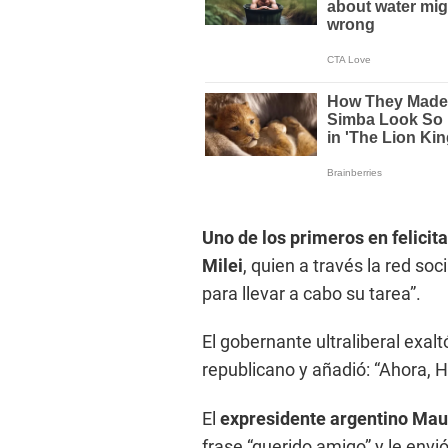
Uno de los primeros en felicit
Milei
, quien a través la red so
para llevar a cabo su tarea”.
El gobernante ultraliberal exaltó
republicano y añadió: “Ahora, 
El
expresidente argentino Maur
frase “querido amigo” y le env