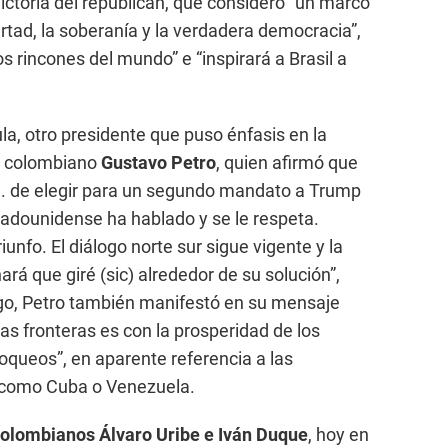
ictoria del republican, que consideró “un marco
ertad, la soberanía y la verdadera democracia”,
s rincones del mundo” e “inspirará a Brasil a
ula, otro presidente que puso énfasis en la
el colombiano
Gustavo Petro
, quien afirmó que
UU. de elegir para un segundo mandato a Trump
tadounidense ha hablado y se le respeta.
iunfo. El diálogo norte sur sigue vigente y la
ará que giré (sic) alrededor de su solución”,
go, Petro también manifestó en su mensaje
las fronteras es con la prosperidad de los
bloqueos”, en aparente referencia a las
 como Cuba o Venezuela.
colombianos Álvaro Uribe e Iván Duque
, hoy en