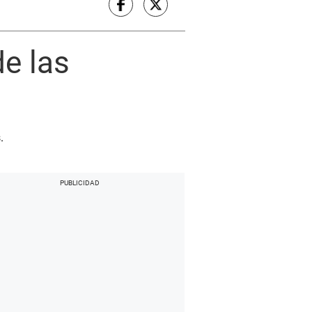
e las
.