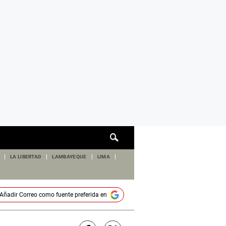
Cuadro
de
búsqueda
LA LIBERTAD
LAMBAYEQUE
LIMA
Añadir
Correo
como fuente preferida en