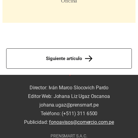
Siguiente artículo
Director: Iván Marco Slocovich Pardo
Editor Web: Johana Liz Ugaz Oscanoa
johana.ugaz@prensmart.pe
Teléfono: (+511) 311 6500
Publicidad:
fonoavisos@comercio.com.pe
PRENSMART S.A.C.