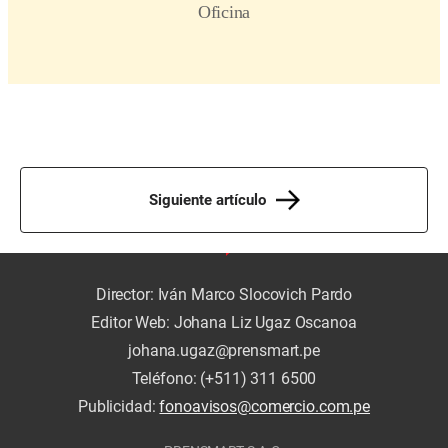
Siguiente artículo
Director: Iván Marco Slocovich Pardo
Editor Web: Johana Liz Ugaz Oscanoa
johana.ugaz@prensmart.pe
Teléfono: (+511) 311 6500
Publicidad:
fonoavisos@comercio.com.pe