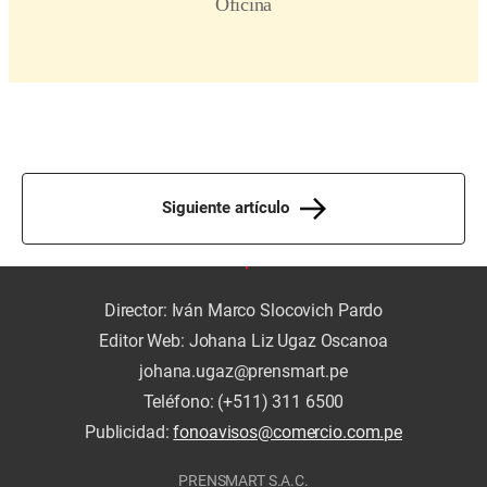
Siguiente artículo
Director: Iván Marco Slocovich Pardo
Editor Web: Johana Liz Ugaz Oscanoa
johana.ugaz@prensmart.pe
Teléfono: (+511) 311 6500
Publicidad:
fonoavisos@comercio.com.pe
PRENSMART S.A.C.