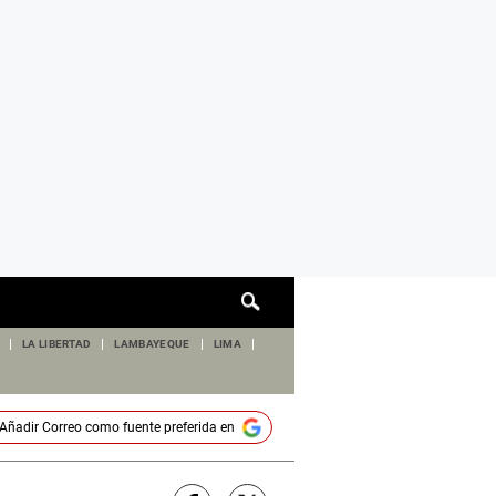
Cuadro
de
búsqueda
LA LIBERTAD
LAMBAYEQUE
LIMA
Añadir
Correo
como fuente preferida en