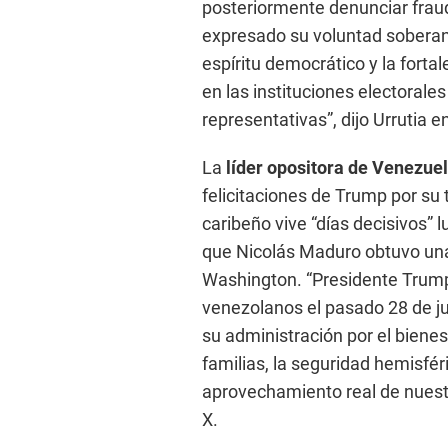
posteriormente denunciar fraud
expresado su voluntad soberana,
espíritu democrático y la forta
en las instituciones electorale
representativas”, dijo Urrutia 
La
líder opositora de Venezu
felicitaciones de Trump por su t
caribeño vive “días decisivos” l
que Nicolás Maduro obtuvo una 
Washington. “Presidente Trump
venezolanos el pasado 28 de jul
su administración por el bienes
familias, la seguridad hemisféric
aprovechamiento real de nuest
X.