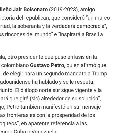
ileño Jaír Bolsonaro
(2019-2023), amigo
ictoria del republican, que consideró “un marco
ertad, la soberanía y la verdadera democracia”,
s rincones del mundo” e “inspirará a Brasil a
ula, otro presidente que puso énfasis en la
el colombiano
Gustavo Petro
, quien afirmó que
UU. de elegir para un segundo mandato a Trump
tadounidense ha hablado y se le respeta.
iunfo. El diálogo norte sur sigue vigente y la
ará que giré (sic) alrededor de su solución”,
go, Petro también manifestó en su mensaje
las fronteras es con la prosperidad de los
bloqueos”, en aparente referencia a las
 como Cuba o Venezuela.