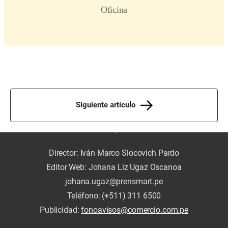
Siguiente artículo
Director: Iván Marco Slocovich Pardo
Editor Web: Johana Liz Ugaz Oscanoa
johana.ugaz@prensmart.pe
Teléfono: (+511) 311 6500
Publicidad:
fonoavisos@comercio.com.pe