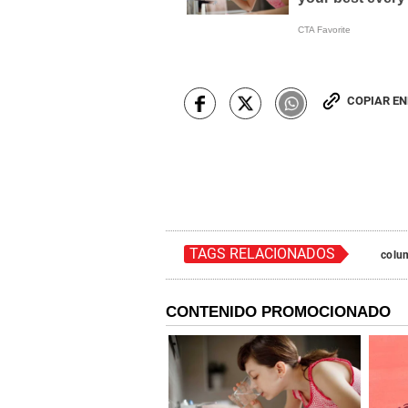
COPIAR E
TAGS RELACIONADOS
colu