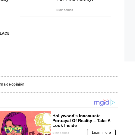
NLACE
mna de opinión