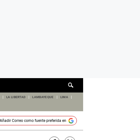
Cuadro
de
búsqueda
LA LIBERTAD
LAMBAYEQUE
LIMA
Añadir
Correo
como fuente preferida en