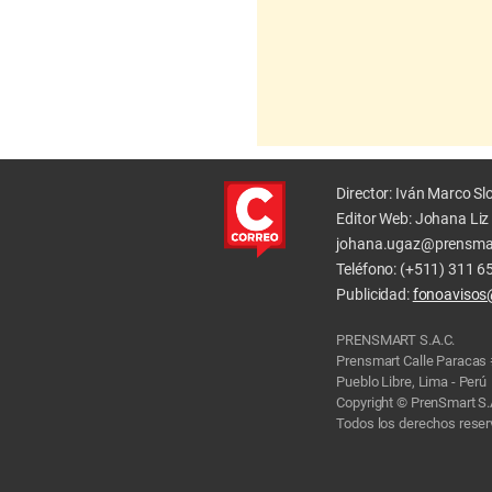
Director: Iván Marco S
Editor Web: Johana Li
johana.ugaz@prensma
Teléfono: (+511) 311 6
Publicidad:
fonoavisos
PRENSMART S.A.C.
Prensmart Calle Paracas
Pueblo Libre, Lima - Perú
Copyright © PrenSmart S.
Todos los derechos rese