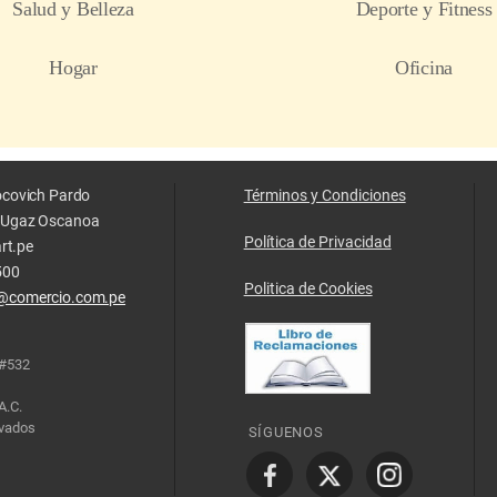
locovich Pardo
Términos y Condiciones
z Ugaz Oscanoa
Política de Privacidad
rt.pe
500
Politica de Cookies
@comercio.com.pe
 #532
A.C.
rvados
SÍGUENOS