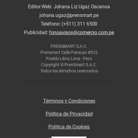
Editor Web: Johana Liz Ugaz Oscanoa
johana.ugaz@prensmart.pe
Teléfono: (+511) 311 6500
Publicidad:
fonoavisos@comercio.com.pe
PRENSMART S.A.C.
Prensmart Calle Paracas #532
Pueblo Libre, Lima - Perú
Copyright © PrenSmart S.A.C.
Todos los derechos reservados
Términos y Condiciones
Política de Privacidad
Politica de Cookies