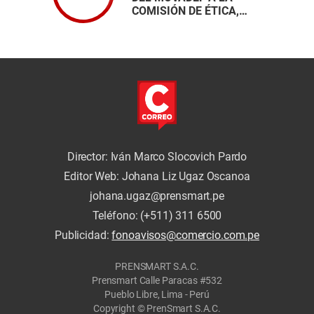
COMISIÓN DE ÉTICA,
columna de Iván
Slocovich Pardo
Director: Iván Marco Slocovich Pardo
Editor Web: Johana Liz Ugaz Oscanoa
johana.ugaz@prensmart.pe
Teléfono: (+511) 311 6500
Publicidad:
fonoavisos@comercio.com.pe
PRENSMART S.A.C.
Prensmart Calle Paracas #532
Pueblo Libre, Lima - Perú
Copyright © PrenSmart S.A.C.