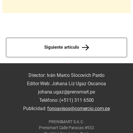
Siguiente artículo
Director: Iván Marco Slocovich Pardo
Editor Web: Johana Liz Ugaz Oscanoa
johana.ugaz@prensmart.pe
Teléfono: (+511) 311 6500
Publicidad:
fonoavisos@comercio.com.pe
PRENSMART S.A.C.
Prensmart Calle Paracas #532