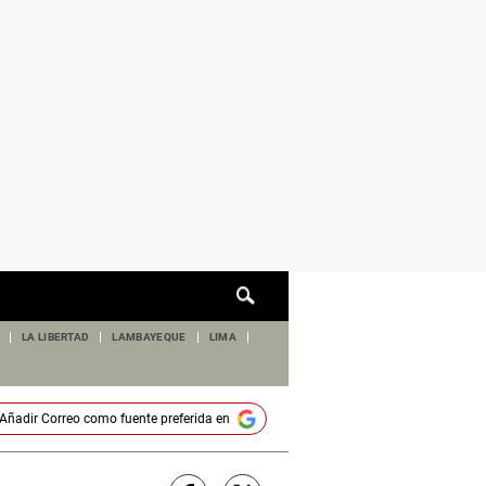
Cuadro
de
búsqueda
LA LIBERTAD
LAMBAYEQUE
LIMA
Añadir
Correo
como fuente preferida en