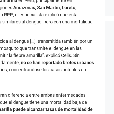
 amarilla
en Perú, principalmente en
egiones
Amazonas, San Martín, Loreto,
on
RPP
, el especialista explicó que esta
similares al dengue, pero con una mortalidad
ida al dengue […], transmitida también por un
mosquito que transmite el dengue en las
r la fiebre amarilla”, explicó Celis. Sin
nadamente,
no se han reportado brotes urbanos
años, concentrándose los casos actuales en
.
 gran diferencia entre ambas enfermedades
s que el dengue tiene una mortalidad baja de
marilla puede alcanzar tasas de mortalidad de