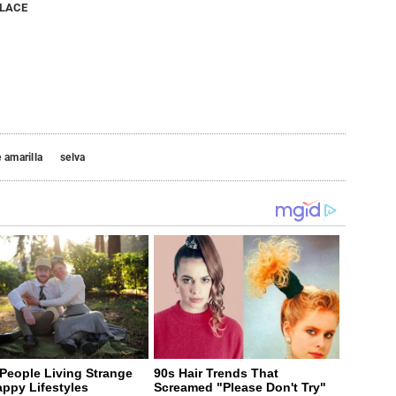
NLACE
e amarilla
selva