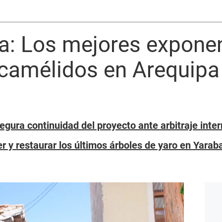
a: Los mejores expone
l camélidos en Arequipa
gura continuidad del proyecto ante arbitraje inte
r y restaurar los últimos árboles de yaro en Yara