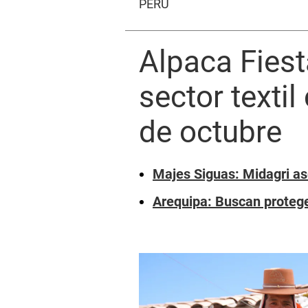
PERÚ
Alpaca Fiest
sector texti
de octubre
Majes Siguas: Midagri ase
Arequipa: Buscan protege