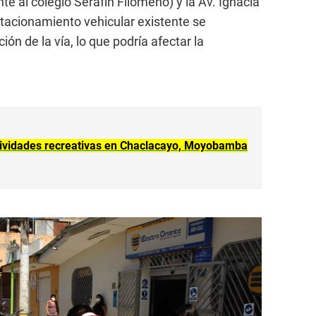
nte al colegio Serafín Filomeno) y la Av. Ignacia
tacionamiento vehicular existente se
ón de la vía, lo que podría afectar la
ividades recreativas en Chaclacayo, Moyobamba