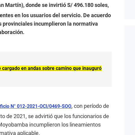
n Martín), donde se invirtió S/ 496.180 soles,
entes en los usuarios del servicio. De acuerdo
es provinciales incumplieron la normativa
aboración.
 cargado en andas sobre camino que inauguró
, con período de
Oficio N° 012-2021-OCI/0469-SOO
to de 2021, se advirtió que los funcionarios de
e Moyobamba incumplieron los lineamientos
mativa aplicable.