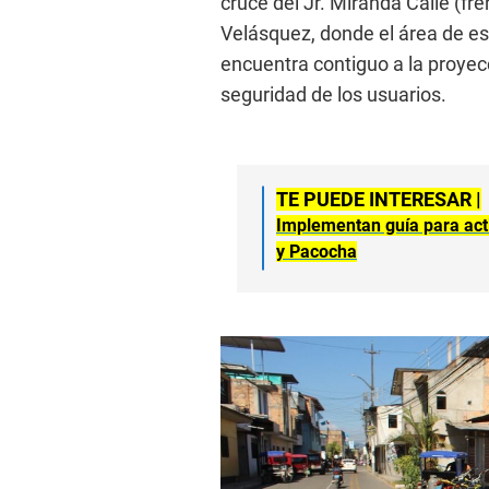
cruce del Jr. Miranda Calle (fre
Velásquez, donde el área de es
encuentra contiguo a la proyecci
seguridad de los usuarios.
TE PUEDE INTERESAR |
Implementan guía para act
y Pacocha