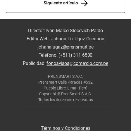
Siguiente artículo
Director: Iván Marco Slocovich Pardo
Editor Web: Johana Liz Ugaz Oscanoa
johana.ugaz@prensmart.pe
Teléfono: (+511) 311 6500
Publicidad:
fonoavisos@comercio.com.pe
PRENSMART S.A.C.
Prensmart Calle Paracas #532
Pueblo Libre, Lima - Perú
Copyright © PrenSmart S.A.C.
Todos los derechos reservados
Términos y Condiciones