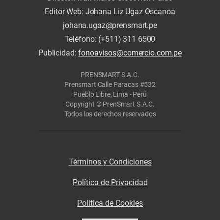
Editor Web: Johana Liz Ugaz Oscanoa
johana.ugaz@prensmart.pe
Teléfono: (+511) 311 6500
Publicidad:
fonoavisos@comercio.com.pe
PRENSMART S.A.C.
Prensmart Calle Paracas #532
Pueblo Libre, Lima - Perú
Copyright © PrenSmart S.A.C.
Todos los derechos reservados
Términos y Condiciones
Política de Privacidad
Politica de Cookies