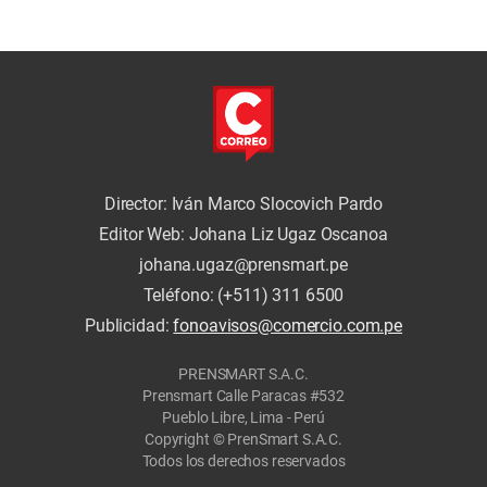
colores políticos;
actuamos conforme a la
ley.”
Director: Iván Marco Slocovich Pardo
Editor Web: Johana Liz Ugaz Oscanoa
johana.ugaz@prensmart.pe
Teléfono: (+511) 311 6500
Publicidad:
fonoavisos@comercio.com.pe
PRENSMART S.A.C.
Prensmart Calle Paracas #532
Pueblo Libre, Lima - Perú
Copyright © PrenSmart S.A.C.
Todos los derechos reservados