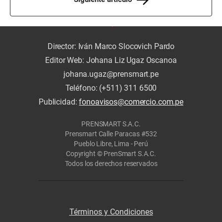
Director: Iván Marco Slocovich Pardo
Editor Web: Johana Liz Ugaz Oscanoa
johana.ugaz@prensmart.pe
Teléfono: (+511) 311 6500
Publicidad:
fonoavisos@comercio.com.pe
PRENSMART S.A.C.
Prensmart Calle Paracas #532
Pueblo Libre, Lima - Perú
Copyright © PrenSmart S.A.C.
Todos los derechos reservados
Términos y Condiciones