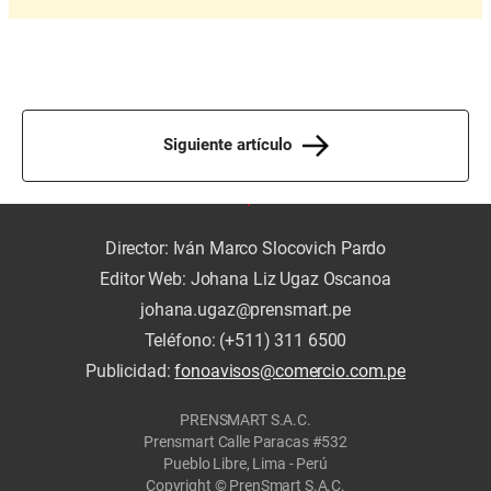
Siguiente artículo
Director: Iván Marco Slocovich Pardo
Editor Web: Johana Liz Ugaz Oscanoa
johana.ugaz@prensmart.pe
Teléfono: (+511) 311 6500
Publicidad:
fonoavisos@comercio.com.pe
PRENSMART S.A.C.
Prensmart Calle Paracas #532
Pueblo Libre, Lima - Perú
Copyright © PrenSmart S.A.C.