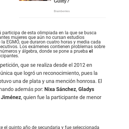
ú participa de esta olimpiada en la que se busca
antes mujeres que aún no cursan estudios
de la EGMO, que duraron cuatro horas y media cada
nsecutivos. Los exámenes contienen problemas sobre
e números y álgebra, donde se pone a prueba
el
icipantes.
etición, que se realiza desde el 2012 en
 única que logró un reconocimiento, pues la
tuvo una de plata y una mención honrosa. El
rmando además por:
Nixa Sánchez
,
Gladys
n Jiménez
, quien fue la participante de menor
 el quinto año de secundaria y fue seleccionada