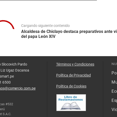
Cargando siguiente contenido
Alcaldesa de Chiclayo destaca preparativos ante vi
del papa León XIV
NU
o Slocovich Pardo
Términos y Condiciones
 Liz Ugaz Oscanoa
Pol
Política de Privacidad
smart.pe
Mu
11 6500
Politica de Cookies
isos@comercio.com.pe
Ec
Es
acas #532
Perú
Vi
t S.A.C.