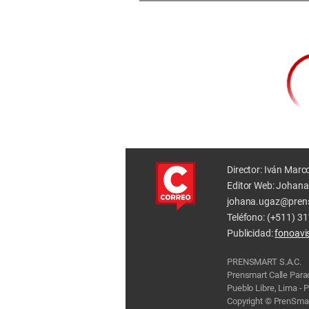
Director: Iván Marc
Editor Web: Johana
johana.ugaz@pren
Teléfono: (+511) 3
Publicidad:
fonoav
PRENSMART S.A.C.
Prensmart Calle Par
Pueblo Libre, Lima - 
Copyright © PrenSmar