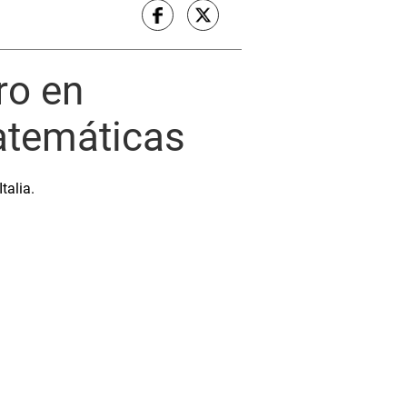
ro en
atemáticas
talia.