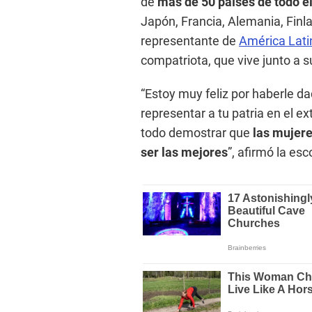
de
más de 50 países de todo 
Japón, Francia, Alemania, Finla
representante de
América Lati
compatriota, que vive junto a 
“Estoy muy feliz por haberle da
representar a tu patria en el e
todo demostrar que
las mujer
ser las mejores
”, afirmó la esc