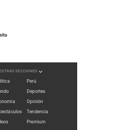
sita
ESTRAS SECCIONES
ítica
Perú
ndo
Deportes
onomía
Opinión
pectáculos
Tendencia
deos
Premium